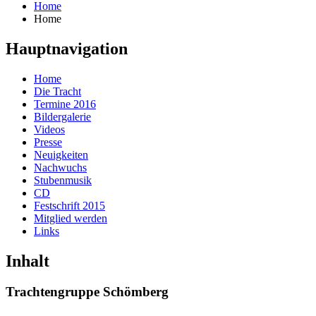
Home
Home
Hauptnavigation
Home
Die Tracht
Termine 2016
Bildergalerie
Videos
Presse
Neuigkeiten
Nachwuchs
Stubenmusik
CD
Festschrift 2015
Mitglied werden
Links
Inhalt
Trachtengruppe Schömberg